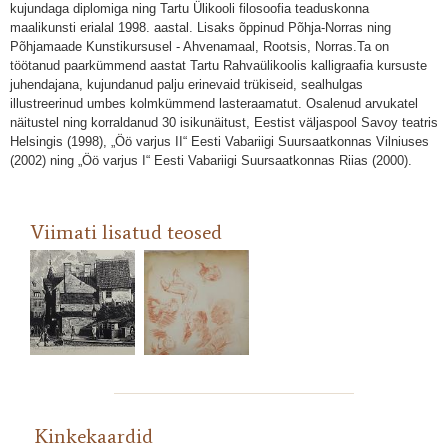
kujundaga diplomiga ning Tartu Ülikooli filosoofia teaduskonna
maalikunsti erialal 1998. aastal. Lisaks õppinud Põhja-Norras ning
Põhjamaade Kunstikursusel - Ahvenamaal, Rootsis, Norras.Ta on
töötanud paarkümmend aastat Tartu Rahvaülikoolis kalligraafia kursuste
juhendajana, kujundanud palju erinevaid trükiseid, sealhulgas
illustreerinud umbes kolmkümmend lasteraamatut. Osalenud arvukatel
näitustel ning korraldanud 30 isikunäitust, Eestist väljaspool Savoy teatris
Helsingis (1998), „Öö varjus II“ Eesti Vabariigi Suursaatkonnas Vilniuses
(2002) ning „Öö varjus I“ Eesti Vabariigi Suursaatkonnas Riias (2000).
Viimati lisatud teosed
Minu sõber rebane, Pille
Kinkekaardid