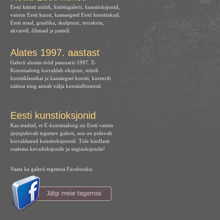
Eesti kunsti müük, kunstigalerii, kunstioksjonid,
vanem Eesti kunst, kaasaegsed Eesti kunstinkud.
Eesti maal, graafika, skulptuur, terrakota,
akvarell, õlimaal ja pastell.
Alates 1997. aastast
Galerii alustas tööd jaanuaris 1997. E-
Kunstisalong korraldab oksjone, müüb
kunstiklassikat ja kaasaegset kunsti, kureerib
näitusi ning annab välja kunstialbumeid.
Eesti kunstioksjonid
Kas teadsid, et E-kunstisalong on Eesti vanim
järjepidevalt tegutsev galerii, mis on pidevalt
korraldanud kunstioksjoneid. Tule kindlasti
osalema kevadoksjonile ja sügisoksjonile!
Vaata ka galerii tegemisi Facebookis