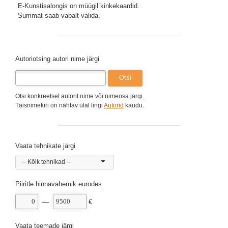
E-Kunstisalongis on müügil kinkekaardid.
Summat saab vabalt valida.
Autoriotsing autori nime järgi
Otsi konkreetset autorit nime või nimeosa järgi.
Täisnimekiri on nähtav ülal lingi
Autorid
kaudu.
Vaata tehnikate järgi
-- Kõik tehnikad --
Piiritle hinnavahemik eurodes
—
€
Vaata teemade järgi