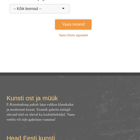
-- Kõik teemad --
Taasta filtrite algseaded
Kunsti ost ja müük
E-Kunstisalong pakub laias valikus klassikalist
ja modernset kunsti. Enamik galeriis müügil
olevaid töid on üleval ka koduleheküljel. Vaata
veebis või tule galeriisse vaatama!
Head Eesti kunsti