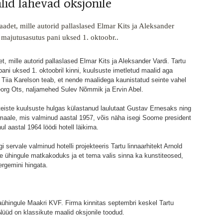
lid lähevad oksjonile
vaadet, mille autorid pallaslased Elmar Kits ja Aleksander
 majutusasutus pani uksed 1. oktoobr..
et, mille autorid pallaslased Elmar Kits ja Aleksander Vardi. Tartu
ani uksed 1. oktoobril kinni, kuulsuste imetletud maalid aga
 Tiia Karelson teab, et nende maalidega kaunistatud seinte vahel
eorg Ots, naljamehed Sulev Nõmmik ja Ervin Abel.
 teiste kuulsuste hulgas külastanud laulutaat Gustav Ernesaks ning
d maale, mis valminud aastal 1957, võis näha isegi Soome president
 aastal 1964 löödi hotell läikima.
servale valminud hotelli projekteeris Tartu linnaarhitekt Arnold
le ühingule matkakoduks ja et tema valis sinna ka kunstiteosed,
kergemini hingata.
aühingule Maakri KVF. Firma kinnitas septembri keskel Tartu
üüd on klassikute maalid oksjonile toodud.