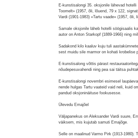
E-kunstisalongi 35. oksjonile lähevad hotell
Toomelt» (1957, õli, lõuend, 79 x 122, signat
Vardi (1901-1983) «Tartu vaade» (1957, õli, l
Samale oksjonile läheb hotelli söögisaalis 
autor on Anton Starkopf (1889-1966) ning mil
Sadakond kilo kaaluv kuju tuli aastakümnete
sest muidu sile marmor on kohati krobelise 
E-kunstisalong võttis pärast restauraatoritega
nõudepesuvahendi ning pea sai täitsa puhta
E-kunstisalongi novembri esimesel laupäeva 
Hotelli Park suured maalid
nende hulgas Tartu vaateid vaid neli, kuid o
pandud oksjoninäituse fookusesse.
Ülevedu Emajõel
Väljapanekus on Aleksander Vardi suure, Em
väiksem, mis kujutab samuti Emajõge.
Selle on maalinud Varmo Pirk (1913-1980). Te