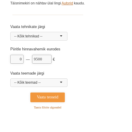
Täisnimekiri on nähtav ülal lingi
Autorid
kaudu.
Vaata tehnikate järgi
-- Kõik tehnikad --
Piiritle hinnavahemik eurodes
—
€
Vaata teemade järgi
-- Kõik teemad --
Taasta filtrite algseaded