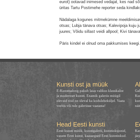
eurot) ootavad inimesed vedajat, kes nad sõ
üritas Tartu Postimehe reporter seda kindlak
Nädalaga kogunes mitmekümne meeldimisavald
otsas; Lubja tänava otsas; Kalevipoja kuju ju
juures; Võidu sillast veidi allpool; Kivi tänava
Päris kindel ei olnud oma pakkumises keegi
Kunsti ost ja müük
A
E-Kunstisalong pakub laias valikus klassikalist
Gal
ja modernset kunsti. Enamik galeriis müügil
Kun
olevaid töid on üleval ka koduleheküljel. Vaata
kun
veebis või tule galeriisse vaatama!
näi
Head Eesti kunsti
E
Eesti kunsti müük, kunstigalerii, kunstioksjonid,
Kas
vanem Eesti kunst, kaasaegsed Eesti kunstinkud.
jär