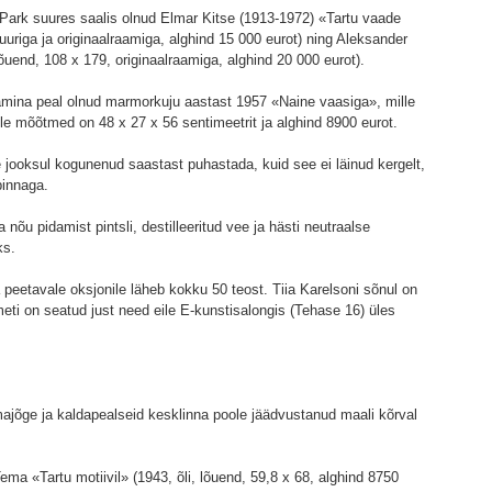
i Park suures saalis olnud Elmar Kitse (1913-1972) «Tartu vaade
uuriga ja originaalraamiga, alghind 15 000 eurot) ning Aleksander
õuend, 108 x 179, originaalraamiga, alghind 20 000 eurot).
kamina peal olnud marmorkuju aastast 1957 «Naine vaasiga», mille
le mõõtmed on 48 x 27 x 56 sentimeetrit ja alghind 8900 eurot.
 jooksul kogunenud saastast puhastada, kuid see ei läinud kergelt,
pinnaga.
 nõu pidamist pintsli, destilleeritud vee ja hästi neutraalse
ks.
peetavale oksjonile läheb kokku 50 teost. Tiia Karelsoni sõnul on
meti on seatud just need eile E-kunstisalongis (Tehase 16) üles
ajõge ja kaldapealseid kesklinna poole jäädvustanud maali kõrval
ma «Tartu motiivil» (1943, õli, lõuend, 59,8 x 68, alghind 8750