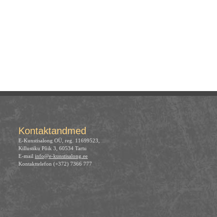
Kontaktandmed
E-Kunstisalong OÜ, reg. 11699523,
Killustiku Põik 3, 60534 Tartu
E-mail
info@e-kunstisalong.ee
Kontakttelefon (+372) 7366 777