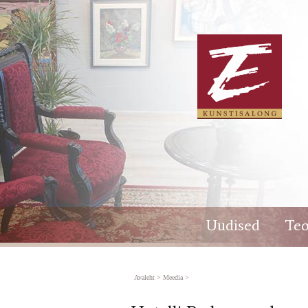
Hotelli Park seintel oli kolm suurt Tartu vaadet, mi
pallaslased Elmar Kits ja Aleksander Vardi. Tartu
järjepidevalt töötanud majutusasutus pani uksed 1
Päris kindel ei olnud oma pakkumises keegi
Hotel
maalid lähevad oksjonile
Uudised
Teo
Avaleht
>
Meedia
>