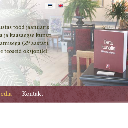
ustas tööd jaanuaris
ka ja kaasaegse kunsti
amisega (29 aastat).
 teoseid oksjonile!
a
edia
Kontakt