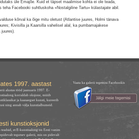
idutaks üle Emajõe. Kuid et täpset maalimise kohta ei ole teada,
s teha Facebooki suhtluskoha «Nostalgiline Tartu» külastajate abil.
use kõrval ka õige mitu oletust (Atlantise juures, Holmi tänava
ures; Kivisilla ja Kaarsilla vahelisel alal, ka pumbamajakese
 juures).
.
lates 1997. aastast
Vaata ka galerii tegemisi Facebookis
erii alustas tööd jaanuaris 1997. E-
stisalong korraldab oksjone, müüb
stiklassikat ja kaasaegset kunsti, kureerib
tusi ning annab välja kunstialbumeid.
esti kunstioksjonid
 teadsid, et E-kunstisalong on Eesti vanim
jepidevalt tegutsev galerii, mis on pidevalt