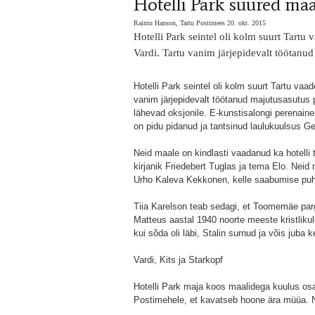
Hotelli Park suured maa
Raimu Hanson, Tartu Postimees 20. okt. 2015
Hotelli Park seintel oli kolm suurt Tartu 
Vardi. Tartu vanim järjepidevalt töötanud
Hotelli Park seintel oli kolm suurt Tartu vaad
vanim järjepidevalt töötanud majutusasutus p
lähevad oksjonile. E-kunstisalongi perenaine
on pidu pidanud ja tantsinud laulukuulsus G
Neid maale on kindlasti vaadanud ka hotelli
kirjanik Friedebert Tuglas ja tema Elo. Nei
Urho Kaleva Kekkonen, kelle saabumise puhul
Tiia Karelson teab sedagi, et Toomemäe pargi 
Matteus aastal 1940 noorte meeste kristliku
kui sõda oli läbi, Stalin surnud ja võis juba 
Vardi, Kits ja Starkopf
Hotelli Park maja koos maalidega kuulus os
Postimehele, et kavatseb hoone ära müüa. N