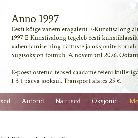
Anno 1997
Eesti kõige vanem eragalerii E-Kunstisalong al
1997. E-Kunstisalong tegeleb eesti kunstiklassi
vahendamise ning näituste ja oksjonite korrald
Sügisoksjon toimub 14. novembril 2026. Ootame
lle autorid
 vanim
. oktoobr. .
E-poest ostetud teosed saadame teieni kullerig
li Park suured
1-3 t päeva jooksul. Transport alates 25 €.
sed
Autorid
Näitused
Oksjonid
Me